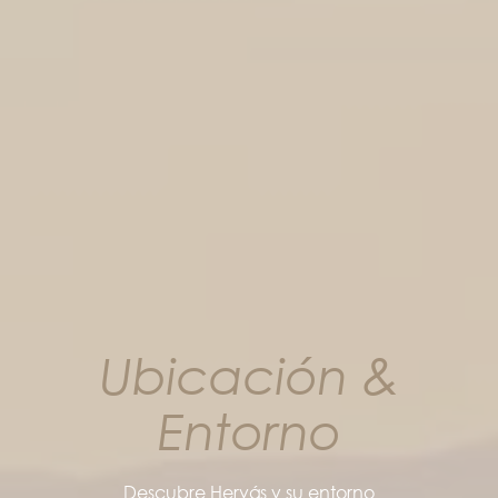
Ubicación &
Entorno
Descubre Hervás y su entorno