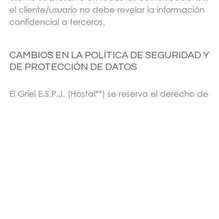
el cliente/usuario no debe revelar la información
confidencial a terceros.
CAMBIOS EN LA POLÍTICA DE SEGURIDAD Y
DE PROTECCIÓN DE DATOS
El Griel E.S.P.J. (Hostal**) se reserva el derecho de
modificar su política de seguridad y protección
de datos con el objeto de adaptarlo a las
novedades legislativas o jurisprudenciales, así
como las que pudieran derivarse de códigos tipo
existentes en la materia, o por decisiones
corporativas estratégicas, con efectos de la
fecha de publicación de dicha modificación en
la página Web de El Griel E.S.P.J. (Hostal**).